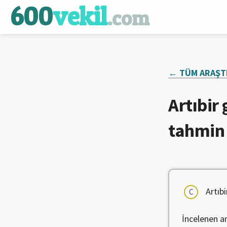
600
vekil
.com
← TÜM ARAŞT
Artıbir
tahmin 
Artıbi
C
İncelenen a