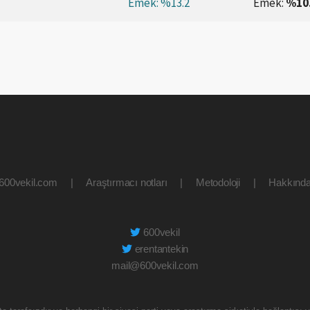
Emek:
%13.2
Emek:
%10
600vekil.com
|
Araştırmacı notları
|
Metodoloji
|
Hakkınd
600vekil
erentantekin
mail@600vekil.com