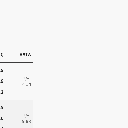
UÇ
HATA
.5
+/-
.9
4.14
.2
.5
+/-
.0
5.63