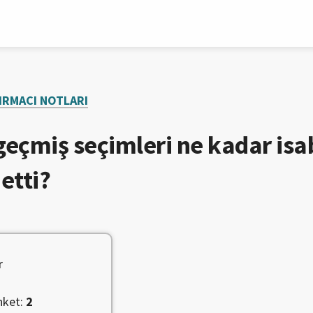
IRMACI NOTLARI
 geçmiş seçimleri ne kadar isa
etti?
r
nket:
2