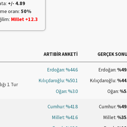
ata:
+/-
4.89
lme oranı:
50
%
ilim:
Millet +
12.3
ARTIBIR
ANKETİ
GERÇEK SON
Erdoğan:
%44.6
Erdoğan:
%49
Kılıçdaroğlu:
%50.1
Kılıçdaroğlu:
%44
ğı 1. Tur
Oğan:
%3.0
Oğan:
%5
Cumhur:
%41.8
Cumhur:
%49
Millet:
%41.6
Millet:
%35