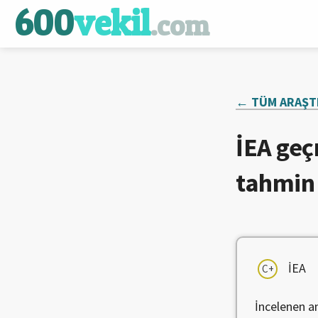
600
vekil
.com
← TÜM ARAŞT
İEA geç
tahmin 
İEA
C+
İncelenen a