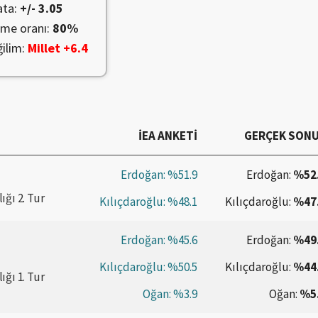
ata:
+/-
3.05
lme oranı:
80
%
ilim:
Millet +
6.4
İEA
ANKETİ
GERÇEK SON
Erdoğan:
%51.9
Erdoğan:
%52
ğı 2. Tur
Kılıçdaroğlu:
%48.1
Kılıçdaroğlu:
%47
Erdoğan:
%45.6
Erdoğan:
%49
Kılıçdaroğlu:
%50.5
Kılıçdaroğlu:
%44
ğı 1. Tur
Oğan:
%3.9
Oğan:
%5