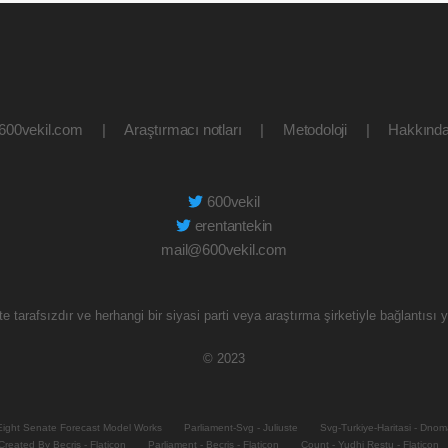
600vekil.com
|
Araştırmacı notları
|
Metodoloji
|
Hakkınd
600vekil
erentantekin
mail@600vekil.com
te tarafsızdır ve herhangi bir siyasi parti veya araştırma şirketiyle bağlantısı y
© 2023
Eight Senate Forecast Model Works
Parliament-Svg - Juliuste
Svg-Turkiye-Haritasi - Dnom
Created By Becris - Flaticon
Parliament - Becris - Flaticon
Count - Yudhi Restu - Flaticon