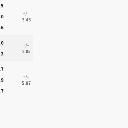
.5
+/-
.0
3.43
.6
.0
+/-
2.05
.2
.7
+/-
.9
5.87
.7