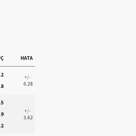
UÇ
HATA
.2
+/-
0.28
.8
.5
+/-
.9
3.62
.2