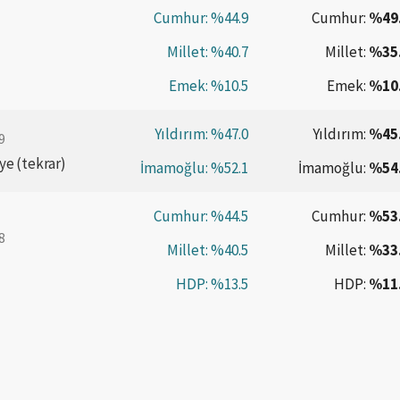
Cumhur:
%44.9
Cumhur:
%49
Millet:
%40.7
Millet:
%35
Emek:
%10.5
Emek:
%10
Yıldırım:
%47.0
Yıldırım:
%45
9
ye (tekrar)
İmamoğlu:
%52.1
İmamoğlu:
%54
Cumhur:
%44.5
Cumhur:
%53
8
Millet:
%40.5
Millet:
%33
HDP:
%13.5
HDP:
%11