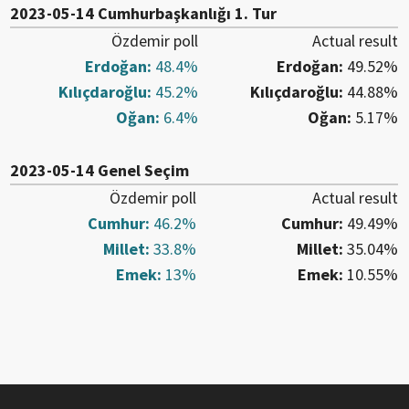
2023-05-14 Cumhurbaşkanlığı 1. Tur
Özdemir
poll
Actual result
Erdoğan
:
48.4
%
Erdoğan
:
49.52
%
Kılıçdaroğlu
:
45.2
%
Kılıçdaroğlu
:
44.88
%
Oğan
:
6.4
%
Oğan
:
5.17
%
2023-05-14 Genel Seçim
Özdemir
poll
Actual result
Cumhur
:
46.2
%
Cumhur
:
49.49
%
Millet
:
33.8
%
Millet
:
35.04
%
Emek
:
13
%
Emek
:
10.55
%