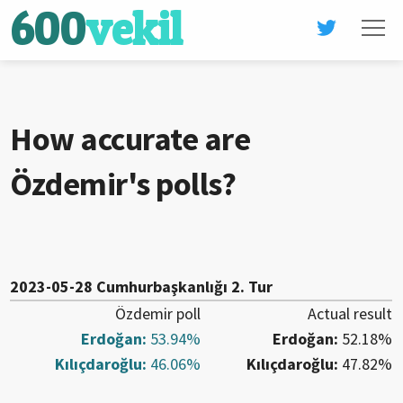
600
vekil
How accurate are
Özdemir's polls?
2023-05-28 Cumhurbaşkanlığı 2. Tur
Özdemir
poll
Actual result
Erdoğan
:
53.94
%
Erdoğan
:
52.18
%
Kılıçdaroğlu
:
46.06
%
Kılıçdaroğlu
:
47.82
%