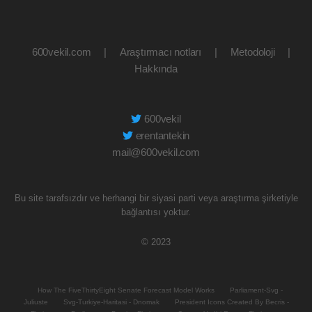
600vekil.com
|
Araştırmacı notları
|
Metodoloji
|
Hakkında
600vekil
erentantekin
mail@600vekil.com
Bu site tarafsızdır ve herhangi bir siyasi parti veya araştırma şirketiyle
bağlantısı yoktur.
© 2023
How The FiveThirtyEight Senate Forecast Model Works
Parliament-Svg -
Juliuste
Svg-Turkiye-Haritasi - Dnomak
President Icons Created By Becris -